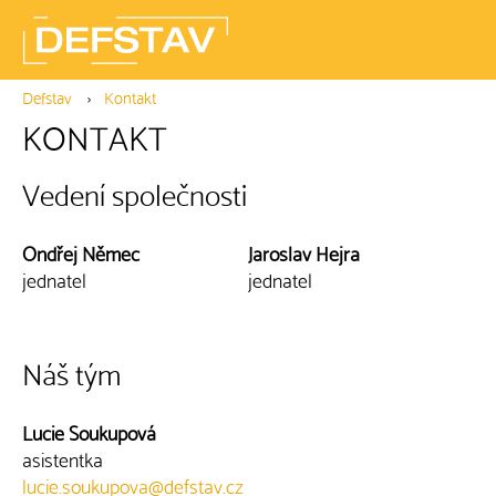
Defstav
Kontakt
KONTAKT
Vedení společnosti
Ondřej Němec
Jaroslav Hejra
jednatel
jednatel
Náš tým
Lucie Soukupová
asistentka
lucie.soukupova@defstav.cz